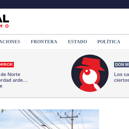
ACIONES
FRONTERA
ESTADO
POLÍTICA
ORROR
DON M
 de Norte
Los ca
verdad arde…
cierto
e