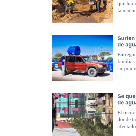
que hará
la mañan
Surten 
de agu
Entregan
familias
surponie
Se que
de agu
El recur
donde ta
afectado