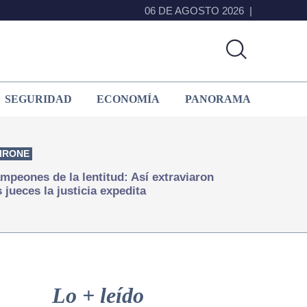
06 DE AGOSTO 2026
SEGURIDAD
ECONOMÍA
PANORAMA
IRONE
mpeones de la lentitud: Así extraviaron
s jueces la justicia expedita
Primary
Sidebar
Lo + leído