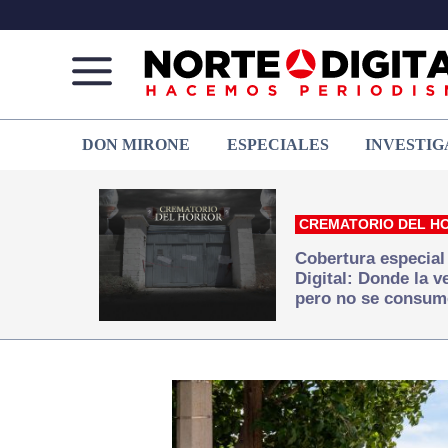
Norte
Más
DON MIRONE
ESPECIALES
INVESTIG
de
que
Ciudad
noticias,
Juárez
hacemos periodismo
CREMATORIO DEL H
Cobertura especial
Digital: Donde la 
pero no se consum