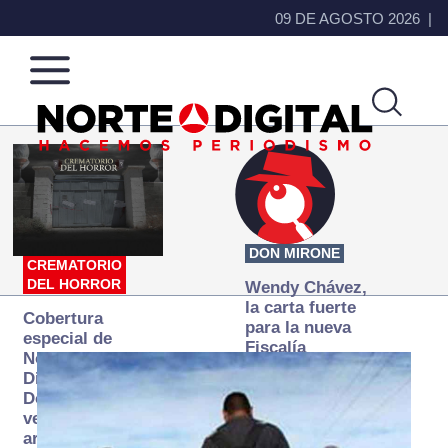
09 DE AGOSTO 2026
Norte
Más
de
que
Ciudad
noticias,
Juárez
hacemos periodismo
DON MIRONE
CREMATORIO
DEL HORROR
Wendy Chávez,
la carta fuerte
Cobertura
para la nueva
especial de
Fiscalía
Norte
autónoma
Digital:
Donde la
verdad
arde… pero