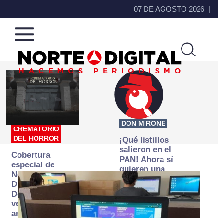
07 DE AGOSTO 2026
Norte
Más
de
que
Ciudad
noticias,
Juárez
hacemos periodismo
DON MIRONE
CREMATORIO
DEL HORROR
¡Qué listillos
salieron en el
Cobertura
PAN! Ahora sí
especial de
quieren una
Norte
Fiscalía
Digital:
autónoma… y
Donde la
transexenal
verdad
arde… pero