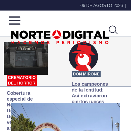
06 DE AGOSTO 2026
Norte
Más
de
que
Ciudad
noticias,
Juárez
hacemos periodismo
DON MIRONE
CREMATORIO
DEL HORROR
Los campeones
de la lentitud:
Cobertura
Así extraviaron
especial de
ciertos jueces
Norte
la justicia
Digital:
expedita
Donde la
verdad
arde… pero