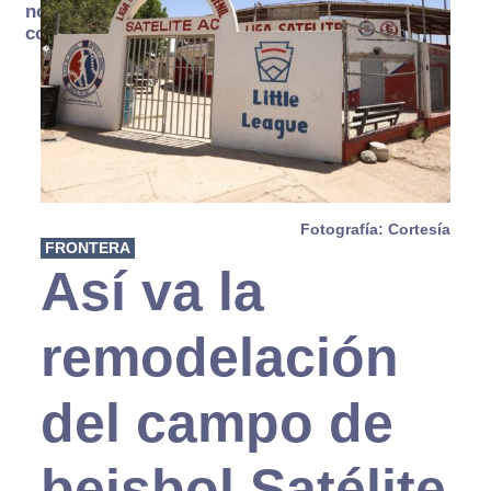
no se
consume
Fotografía: Cortesía
FRONTERA
Así va la
remodelación
del campo de
beisbol Satélite