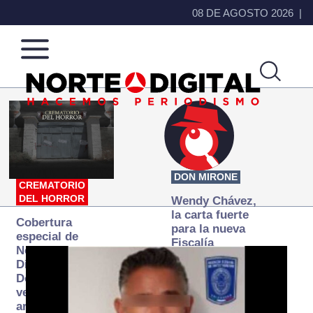
08 DE AGOSTO 2026
Norte
Más
de
que
Ciudad
noticias,
Juárez
hacemos periodismo
DON MIRONE
CREMATORIO
DEL HORROR
Wendy Chávez,
la carta fuerte
Cobertura
para la nueva
especial de
Fiscalía
Norte
autónoma
Digital:
Donde la
verdad
arde… pero