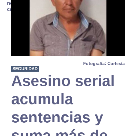
no se
consume
Fotografía: Cortesía
SEGURIDAD
Asesino serial
acumula
sentencias y
suma más de