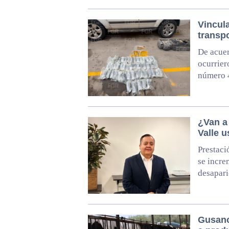
Vincul
transpo
De acuer
ocurrier
número 4
¿Van a
Valle u
Prestaci
se incre
desapari
Gusano