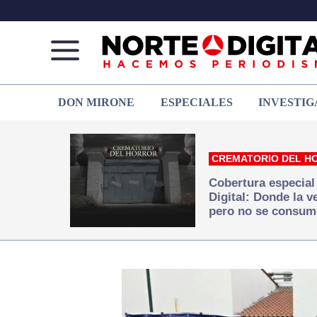
Norte
Más
DON MIRONE
ESPECIALES
INVESTIG
de
que
Ciudad
noticias,
Juárez
hacemos periodismo
CREMATORIO DEL H
Cobertura especial
Digital: Donde la 
pero no se consum