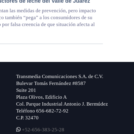
ctores de leche del Valle de Juárez
tan las medidas de prevención, pero impacto
co también “pega” a los consumidores de su
 por falsa creencia de que situación afecta al
Transmedia Comunicaciones S.A. de C.V.
Bulevar Tomás Fernández #8587
Suite 201
Plaza Olivos, Edificio A
Col. Parque Industrial Antonio J. Bermúdez
Teléfono 656-682-72-92
C.P. 32470
+52-656-383-25-28