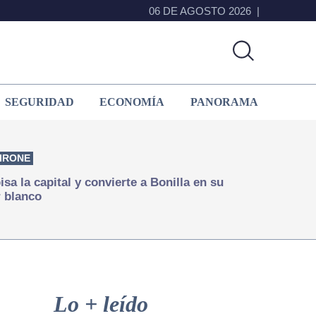
06 DE AGOSTO 2026
SEGURIDAD
ECONOMÍA
PANORAMA
IRONE
isa la capital y convierte a Bonilla en su
 blanco
Primary
Sidebar
Lo + leído