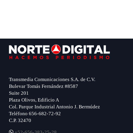
Footer
Transmedia Comunicaciones S.A. de C.V.
Bulevar Tomás Fernández #8587
Suite 201
Plaza Olivos, Edificio A
Col. Parque Industrial Antonio J. Bermúdez
Teléfono 656-682-72-92
C.P. 32470
+52-656-383-25-28