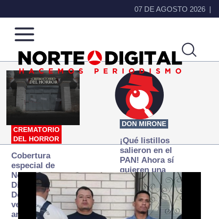
07 DE AGOSTO 2026
Norte
Más
de
que
Ciudad
noticias,
Juárez
hacemos periodismo
DON MIRONE
CREMATORIO
DEL HORROR
¡Qué listillos
salieron en el
Cobertura
PAN! Ahora sí
especial de
quieren una
Norte
Fiscalía
Digital:
autónoma… y
Donde la
transexenal
verdad
arde… pero