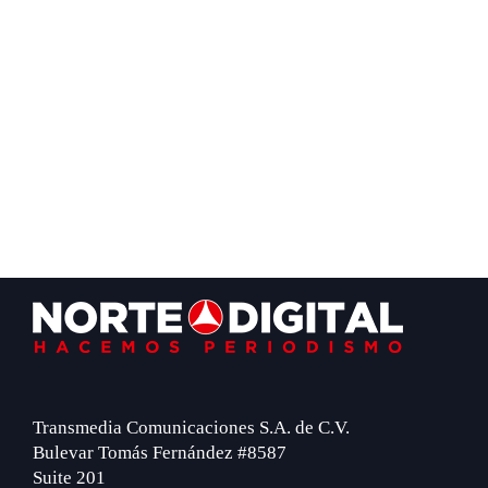
Footer
Transmedia Comunicaciones S.A. de C.V.
Bulevar Tomás Fernández #8587
Suite 201