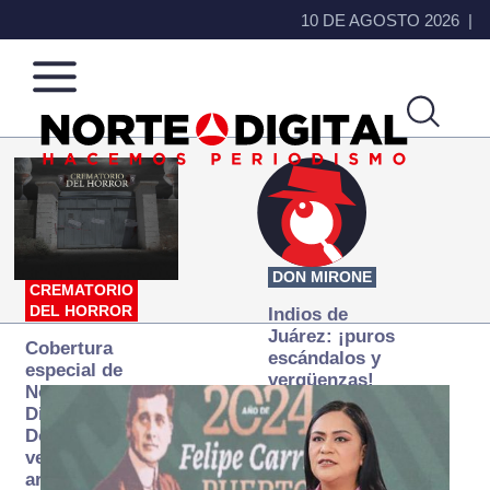
10 DE AGOSTO 2026
Norte
Más
de
que
Ciudad
noticias,
Juárez
hacemos periodismo
DON MIRONE
CREMATORIO
DEL HORROR
Indios de
Juárez: ¡puros
Cobertura
escándalos y
especial de
vergüenzas!
Norte
Digital:
Donde la
verdad
arde… pero