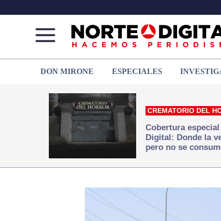
Norte
Más
DON MIRONE
ESPECIALES
INVESTIG
de
que
Ciudad
noticias,
Juárez
hacemos periodismo
CREMATORIO DEL H
Cobertura especial
Digital: Donde la 
pero no se consum