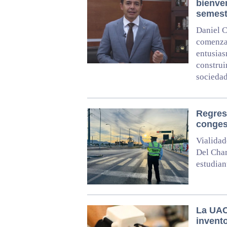
bienven
semest
Daniel C
comenzar
entusias
construi
socieda
Regreso
congest
Vialidad
Del Char
estudian
La UAC
invent