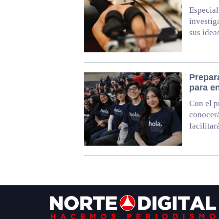
Especial
investig
sus idea
Prepar
para en
Con el p
conocerá
facilitar
Footer