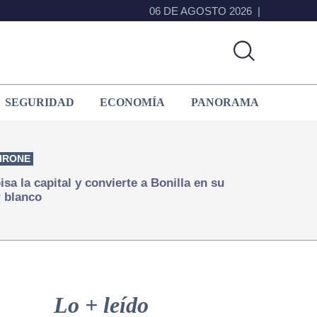
06 DE AGOSTO 2026
SEGURIDAD
ECONOMÍA
PANORAMA
IRONE
isa la capital y convierte a Bonilla en su
 blanco
Primary
Sidebar
Lo + leído