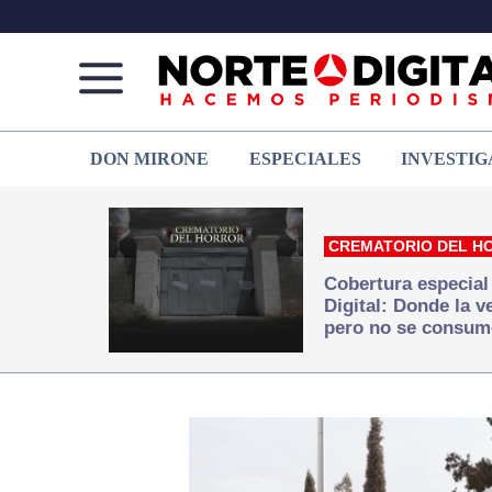
Norte
Más
DON MIRONE
ESPECIALES
INVESTIG
de
que
Ciudad
noticias,
Juárez
hacemos periodismo
CREMATORIO DEL H
Cobertura especial
Digital: Donde la 
pero no se consum