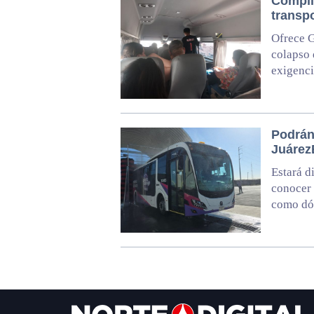
Compli
transpo
Ofrece G
colapso 
exigenci
Podrán
Juárez
Estará d
conocer l
como dón
Footer