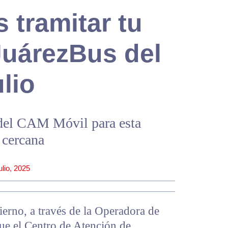
 tramitar tu
 JuárezBus del
ulio
 del CAM Móvil para esta
 cercana
ulio, 2025
erno, a través de la Operadora de
ue el Centro de Atención de