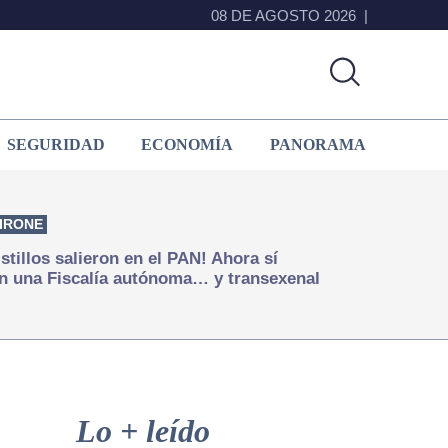
08 DE AGOSTO 2026
SEGURIDAD
ECONOMÍA
PANORAMA
IRONE
istillos salieron en el PAN! Ahora sí
n una Fiscalía autónoma… y transexenal
Primary
Sidebar
Lo + leído