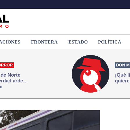
ACIONES
FRONTERA
ESTADO
POLÍTICA
ORROR
DON M
 de Norte
¡Qué l
verdad arde…
quiere
e