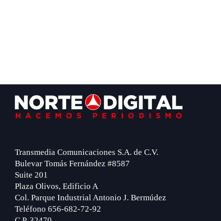
Footer
Transmedia Comunicaciones S.A. de C.V.
Bulevar Tomás Fernández #8587
Suite 201
Plaza Olivos, Edificio A
Col. Parque Industrial Antonio J. Bermúdez
Teléfono 656-682-72-92
C.P. 32470