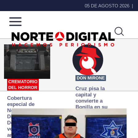
05 DE AGOSTO 2026
Norte
Más
de
que
Ciudad
noticias,
Juárez
hacemos periodismo
DON MIRONE
CREMATORIO
DEL HORROR
Cruz pisa la
capital y
Cobertura
convierte a
especial de
Bonilla en su
Norte
primer blanco
Digital:
Donde la
verdad
arde… pero