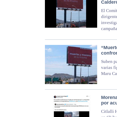
Calder
El Comit
dirigent
investig
campaña
“Muert
confro
Suben pa
varias f
Maru Cam
Morena
por ac
Citlalli