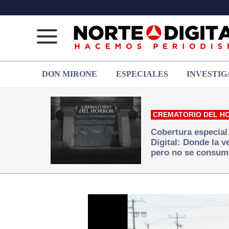
Norte
Más
DON MIRONE
ESPECIALES
INVESTIG
de
que
Ciudad
noticias,
Juárez
hacemos periodismo
CREMATORIO DEL H
Cobertura especial
Digital: Donde la 
pero no se consum