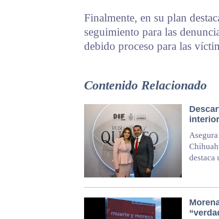
Finalmente, en su plan destac
seguimiento para las denuncia
debido proceso para las vícti
Contenido Relacionado
Descart
interi
Asegura 
Chihuahu
destaca 
Morena
“verda