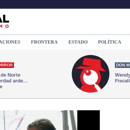
ACIONES
FRONTERA
ESTADO
POLÍTICA
ORROR
DON M
 de Norte
Wendy 
verdad arde…
Fiscal
e