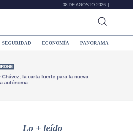
08 DE AGOSTO 2026
SEGURIDAD
ECONOMÍA
PANORAMA
IRONE
Chávez, la carta fuerte para la nueva
ía autónoma
Primary
Sidebar
Lo + leído