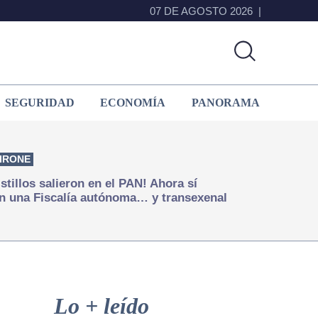
07 DE AGOSTO 2026
SEGURIDAD
ECONOMÍA
PANORAMA
IRONE
istillos salieron en el PAN! Ahora sí
n una Fiscalía autónoma… y transexenal
Primary
Sidebar
Lo + leído