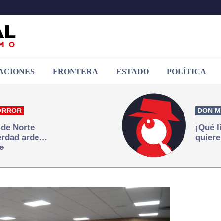
ACIONES
FRONTERA
ESTADO
POLÍTICA
ORROR
DON M
 de Norte
¡Qué l
verdad arde…
quiere
e