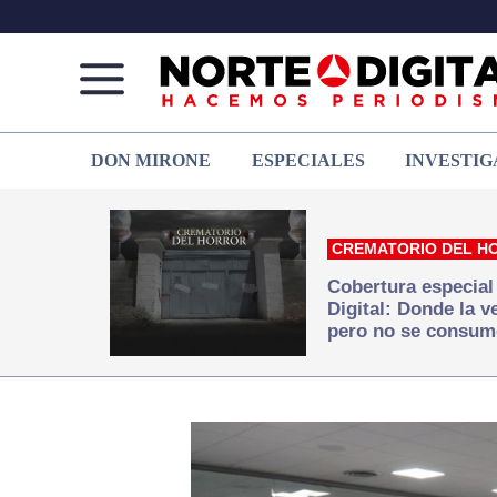
Norte
Más
DON MIRONE
ESPECIALES
INVESTIG
de
que
Ciudad
noticias,
Juárez
hacemos periodismo
CREMATORIO DEL H
Cobertura especial
Digital: Donde la 
pero no se consum