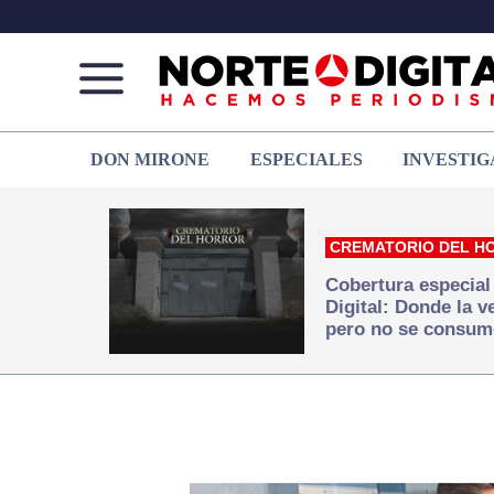
Norte
Más
DON MIRONE
ESPECIALES
INVESTIG
de
que
Ciudad
noticias,
Juárez
hacemos periodismo
CREMATORIO DEL H
Cobertura especial
Digital: Donde la 
pero no se consum