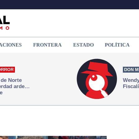
ACIONES
FRONTERA
ESTADO
POLÍTICA
ORROR
DON M
 de Norte
Wendy 
verdad arde…
Fiscal
e