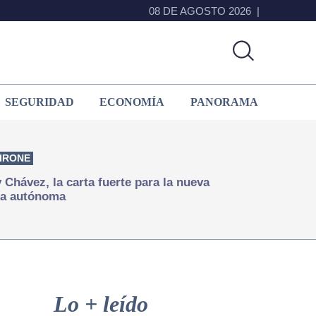
08 DE AGOSTO 2026
SEGURIDAD
ECONOMÍA
PANORAMA
IRONE
Chávez, la carta fuerte para la nueva
ía autónoma
Primary
Sidebar
Lo + leído