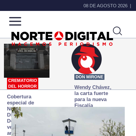
08 DE AGOSTO 2026
Norte
Más
de
que
Ciudad
noticias,
Juárez
hacemos periodismo
DON MIRONE
CREMATORIO
DEL HORROR
Wendy Chávez,
la carta fuerte
Cobertura
para la nueva
especial de
Fiscalía
Norte
autónoma
Digital:
Donde la
verdad
arde… pero