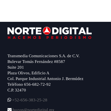
Footer
Transmedia Comunicaciones S.A. de C.V.
Bulevar Tomás Fernández #8587
Suite 201
Plaza Olivos, Edificio A
Col. Parque Industrial Antonio J. Bermúdez
Teléfono 656-682-72-92
C.P. 32470
+52-656-383-25-28
buzon@nortedigital.mx