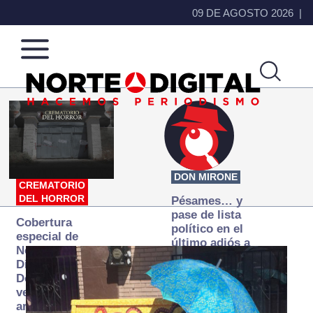
09 DE AGOSTO 2026
Norte
Más
de
que
Ciudad
noticias,
Juárez
hacemos periodismo
DON MIRONE
CREMATORIO
DEL HORROR
Pésames… y
pase de lista
Cobertura
político en el
especial de
último adiós a
Norte
Papá Grande
Digital:
Donde la
verdad
arde… pero