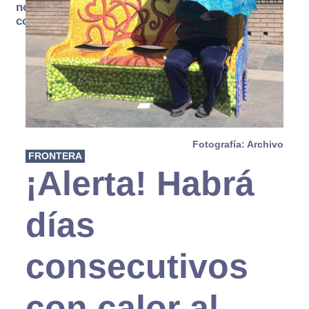
no se
consume
Fotografía: Archivo
FRONTERA
¡Alerta! Habrá
días
consecutivos
con calor al