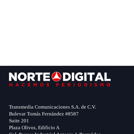
Footer
Transmedia Comunicaciones S.A. de C.V.
Bulevar Tomás Fernández #8587
Suite 201
Plaza Olivos, Edificio A