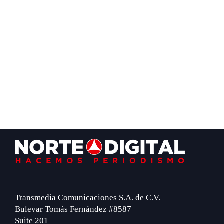
Footer
Transmedia Comunicaciones S.A. de C.V.
Bulevar Tomás Fernández #8587
Suite 201