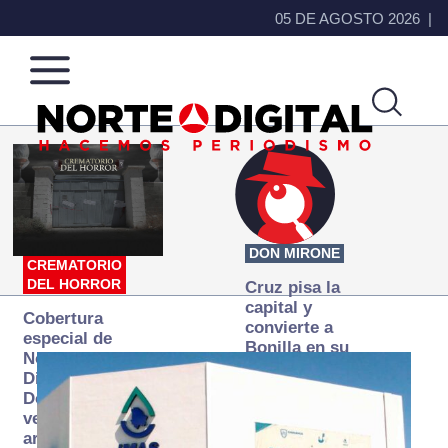
05 DE AGOSTO 2026
Norte
Más
de
que
Ciudad
noticias,
Juárez
hacemos periodismo
DON MIRONE
CREMATORIO
DEL HORROR
Cruz pisa la
capital y
Cobertura
convierte a
especial de
Bonilla en su
Norte
primer blanco
Digital:
Donde la
verdad
arde… pero