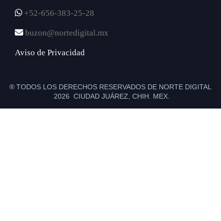
+52-656-383-25-28
buzon@nortedigital.mx
Aviso de Privacidad
® TODOS LOS DERECHOS RESERVADOS DE NORTE DIGITAL
2026 CIUDAD JUÁREZ, CHIH. MEX.