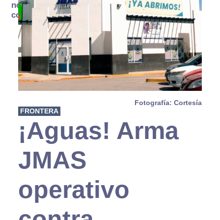
no se
consume
Fotografía: Cortesía
FRONTERA
¡Aguas! Arma
JMAS
operativo
contra