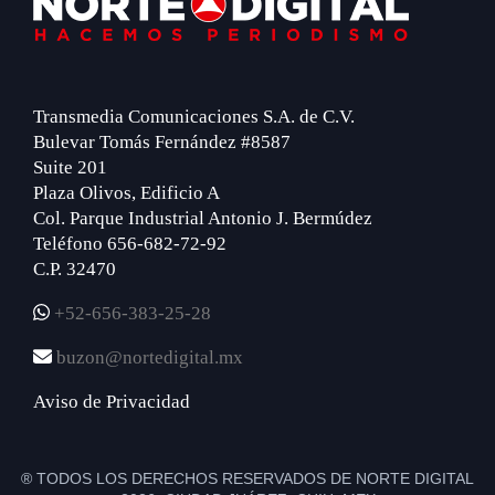
Footer
Transmedia Comunicaciones S.A. de C.V.
Bulevar Tomás Fernández #8587
Suite 201
Plaza Olivos, Edificio A
Col. Parque Industrial Antonio J. Bermúdez
Teléfono 656-682-72-92
C.P. 32470
+52-656-383-25-28
buzon@nortedigital.mx
Aviso de Privacidad
® TODOS LOS DERECHOS RESERVADOS DE NORTE DIGITAL