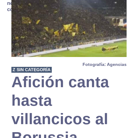
no se
consume
Fotografía: Agencias
Z SIN CATEGORÍA
Afición canta
hasta
villancicos al
Borussia