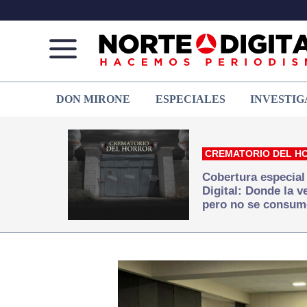
Norte
Más
DON MIRONE
ESPECIALES
INVESTIG
de
que
Ciudad
noticias,
Juárez
hacemos periodismo
CREMATORIO DEL H
Cobertura especial
Digital: Donde la 
pero no se consum