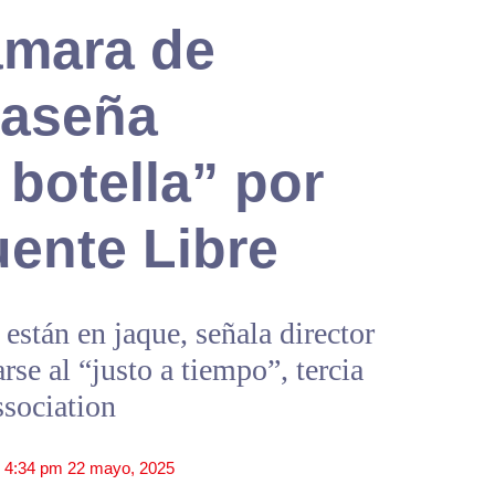
ámara de
paseña
 botella” por
uente Libre
 están en jaque, señala director
se al “justo a tiempo”, tercia
sociation
|
4:34 pm
22 mayo, 2025