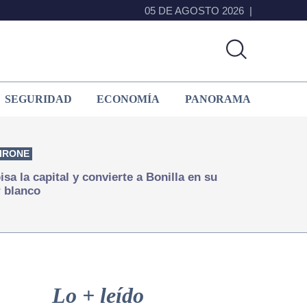
05 DE AGOSTO 2026
SEGURIDAD
ECONOMÍA
PANORAMA
IRONE
isa la capital y convierte a Bonilla en su
 blanco
Primary
Sidebar
Lo + leído