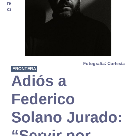
no se
consume
Fotografía: Cortesía
FRONTERA
Adiós a
Federico
Solano Jurado:
“Servir por