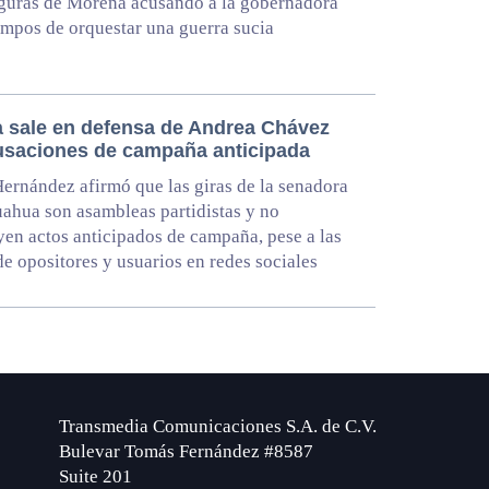
iguras de Morena acusando a la gobernadora
pos de orquestar una guerra sucia
 sale en defensa de Andrea Chávez
usaciones de campaña anticipada
 Hernández afirmó que las giras de la senadora
ahua son asambleas partidistas y no
yen actos anticipados de campaña, pese a las
 de opositores y usuarios en redes sociales
Transmedia Comunicaciones S.A. de C.V.
Bulevar Tomás Fernández #8587
Suite 201