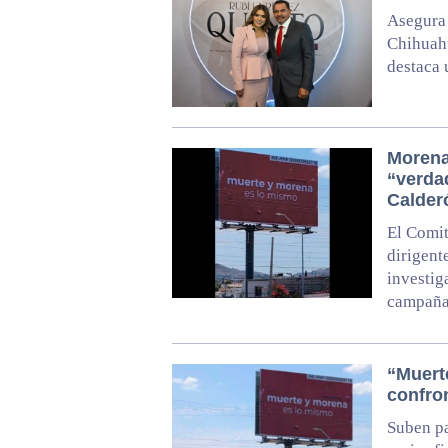
Asegura 
Chihuahu
destaca 
Morena
“verda
Calder
El Comit
dirigent
investig
campaña
“Muert
confro
Suben pa