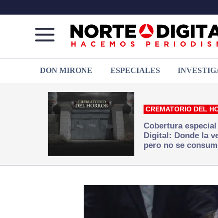
Norte
Más
DON MIRONE
ESPECIALES
INVESTIG
de
que
Ciudad
noticias,
Juárez
hacemos periodismo
CREMATORIO DEL H
Cobertura especial
Digital: Donde la 
pero no se consum