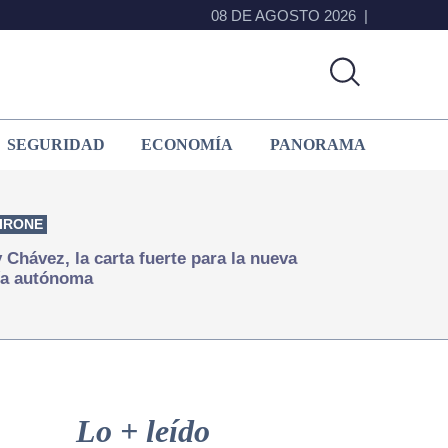
08 DE AGOSTO 2026
SEGURIDAD
ECONOMÍA
PANORAMA
IRONE
Chávez, la carta fuerte para la nueva
ía autónoma
Primary
Sidebar
Lo + leído