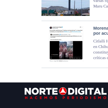
varias f
Maru Cam
Morena
por ac
Citlalli
en Chihu
constitu
críticas
Footer