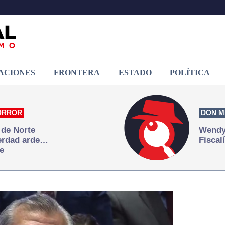
ACIONES
FRONTERA
ESTADO
POLÍTICA
ORROR
DON M
 de Norte
Wendy 
verdad arde…
Fiscal
e