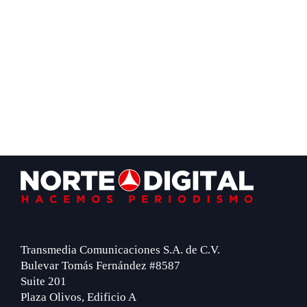
Footer
Transmedia Comunicaciones S.A. de C.V.
Bulevar Tomás Fernández #8587
Suite 201
Plaza Olivos, Edificio A