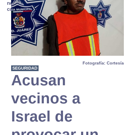
no se
consume
Fotografía: Cortesía
SEGURIDAD
Acusan
vecinos a
Israel de
provocar un