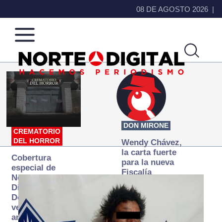
08 DE AGOSTO 2026
Norte
Más
de
que
Ciudad
noticias,
Juárez
hacemos periodismo
DON MIRONE
CREMATORIO
DEL HORROR
Wendy Chávez,
la carta fuerte
Cobertura
para la nueva
especial de
Fiscalía
Norte
autónoma
Digital:
Donde la
verdad
arde… pero