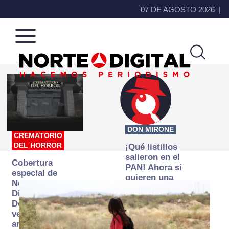
07 DE AGOSTO 2026
Norte
Más
de
que
Ciudad
noticias,
Juárez
hacemos periodismo
DON MIRONE
CREMATORIO
DEL HORROR
¡Qué listillos
salieron en el
Cobertura
PAN! Ahora sí
especial de
quieren una
Norte
Fiscalía
Digital:
autónoma… y
Donde la
transexenal
verdad
arde… pero