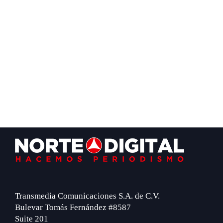
Footer
Transmedia Comunicaciones S.A. de C.V.
Bulevar Tomás Fernández #8587
Suite 201