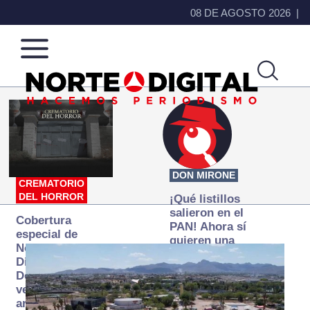
08 DE AGOSTO 2026
Norte
Más
de
que
Ciudad
noticias,
Juárez
hacemos periodismo
DON MIRONE
CREMATORIO
DEL HORROR
¡Qué listillos
salieron en el
Cobertura
PAN! Ahora sí
especial de
quieren una
Norte
Fiscalía
Digital:
autónoma… y
Donde la
transexenal
verdad
arde… pero