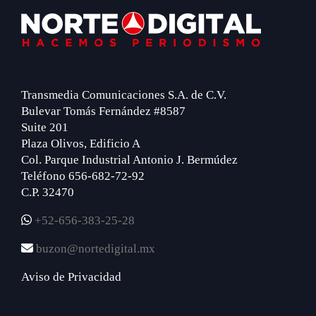
Footer
Transmedia Comunicaciones S.A. de C.V.
Bulevar Tomás Fernández #8587
Suite 201
Plaza Olivos, Edificio A
Col. Parque Industrial Antonio J. Bermúdez
Teléfono 656-682-72-92
C.P. 32470
+52-656-383-25-28
buzon@nortedigital.mx
Aviso de Privacidad