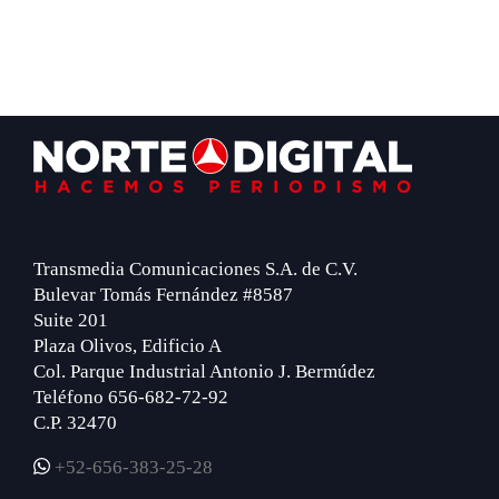
Footer
Transmedia Comunicaciones S.A. de C.V.
Bulevar Tomás Fernández #8587
Suite 201
Plaza Olivos, Edificio A
Col. Parque Industrial Antonio J. Bermúdez
Teléfono 656-682-72-92
C.P. 32470
+52-656-383-25-28