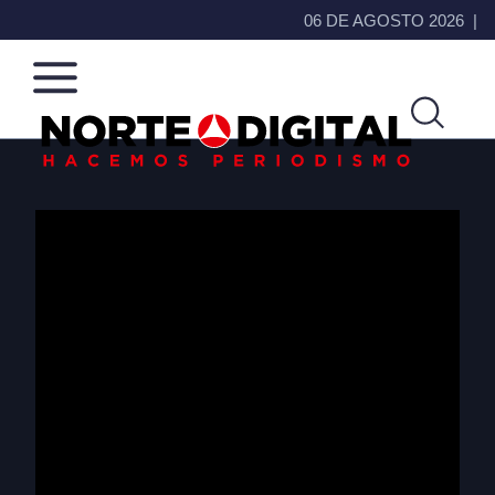
06 DE AGOSTO 2026
Norte
Más
de
que
Ciudad
noticias,
Juárez
hacemos periodismo