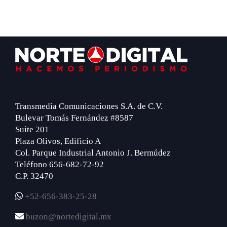
Footer
Transmedia Comunicaciones S.A. de C.V.
Bulevar Tomás Fernández #8587
Suite 201
Plaza Olivos, Edificio A
Col. Parque Industrial Antonio J. Bermúdez
Teléfono 656-682-72-92
C.P. 32470
+52-656-383-25-28
buzon@nortedigital.mx