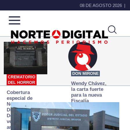
08 DE AGOSTO 2026
Norte
Más
de
que
Ciudad
noticias,
Juárez
hacemos periodismo
DON MIRONE
CREMATORIO
DEL HORROR
Wendy Chávez,
la carta fuerte
Cobertura
para la nueva
especial de
Fiscalía
Norte
autónoma
Digital:
Donde la
verdad
arde… pero