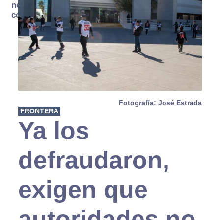
no se
consume
Fotografía: José Estrada
FRONTERA
Ya los
defraudaron,
exigen que
autoridades no