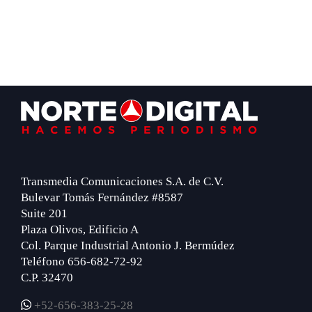
Footer
Transmedia Comunicaciones S.A. de C.V.
Bulevar Tomás Fernández #8587
Suite 201
Plaza Olivos, Edificio A
Col. Parque Industrial Antonio J. Bermúdez
Teléfono 656-682-72-92
C.P. 32470
+52-656-383-25-28