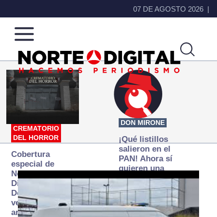
07 DE AGOSTO 2026
Norte
Más
de
que
Ciudad
noticias,
Juárez
hacemos periodismo
DON MIRONE
CREMATORIO
DEL HORROR
¡Qué listillos
salieron en el
Cobertura
PAN! Ahora sí
especial de
quieren una
Norte
Fiscalía
Digital:
autónoma… y
Donde la
transexenal
verdad
arde… pero