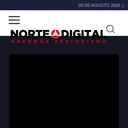
09 DE AGOSTO 2026
Norte
Más
de
que
Ciudad
noticias,
Juárez
hacemos periodismo