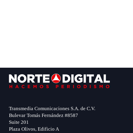
Footer
Transmedia Comunicaciones S.A. de C.V.
Bulevar Tomás Fernández #8587
Suite 201
Plaza Olivos, Edificio A