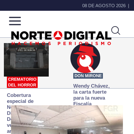
08 DE AGOSTO 2026
Norte
Más
de
que
Ciudad
noticias,
Juárez
hacemos periodismo
DON MIRONE
CREMATORIO
DEL HORROR
Wendy Chávez,
la carta fuerte
Cobertura
para la nueva
especial de
Fiscalía
Norte
autónoma
Digital:
Donde la
verdad
arde… pero