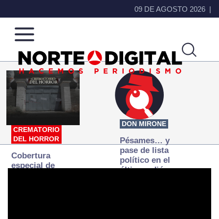
09 DE AGOSTO 2026
Norte
Más
de
que
Ciudad
noticias,
Juárez
hacemos periodismo
DON MIRONE
CREMATORIO
DEL HORROR
Pésames… y
pase de lista
Cobertura
político en el
especial de
último adiós a
Norte
Papá Grande
Digital:
Donde la
verdad
arde… pero