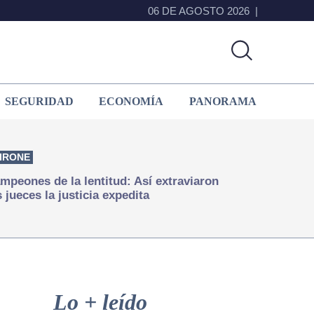
06 DE AGOSTO 2026
SEGURIDAD
ECONOMÍA
PANORAMA
IRONE
mpeones de la lentitud: Así extraviaron
s jueces la justicia expedita
Primary
Sidebar
Lo + leído