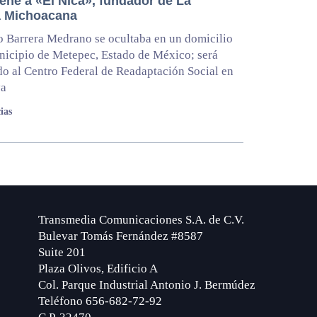
ene a «El Nica», fundador de La
a Michoacana
 Barrera Medrano se ocultaba en un domicilio
nicipio de Metepec, Estado de México; será
do al Centro Federal de Readaptación Social en
ya
ias
Transmedia Comunicaciones S.A. de C.V.
Bulevar Tomás Fernández #8587
Suite 201
Plaza Olivos, Edificio A
Col. Parque Industrial Antonio J. Bermúdez
Teléfono 656-682-72-92