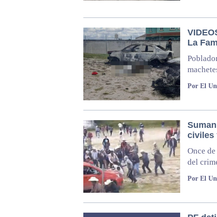
VIDEOS
La Fam
Poblador
machetes
Por El Un
Suman 
civile
Once de 
del crim
Por El Un