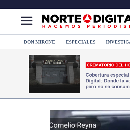
Norte
Más
DON MIRONE
ESPECIALES
INVESTIG
de
que
Ciudad
noticias,
Juárez
hacemos periodismo
CREMATORIO DEL H
Cobertura especial
Digital: Donde la 
pero no se consum