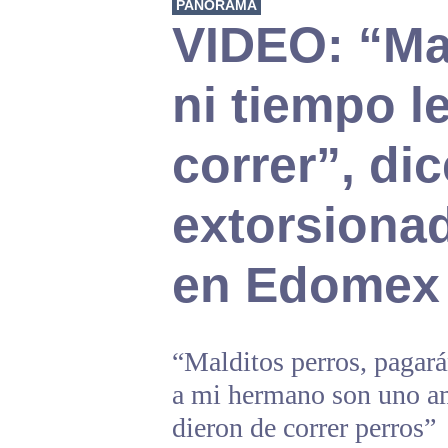
PANORAMA
VIDEO: “Mal
ni tiempo l
correr”, di
extorsiona
en Edomex
“Malditos perros, pagará
a mi hermano son uno am
dieron de correr perros”