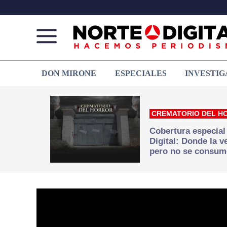
Norte
Más
DON MIRONE
ESPECIALES
INVESTIG
de
que
Ciudad
noticias,
Juárez
hacemos periodismo
CREMATORIO DEL H
Cobertura especial
Digital: Donde la 
pero no se consum