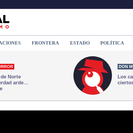
ACIONES
FRONTERA
ESTADO
POLÍTICA
ORROR
DON M
 de Norte
Los ca
verdad arde…
cierto
e