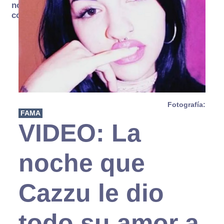
no se
consume
Fotografía:
FAMA
VIDEO: La
noche que
Cazzu le dio
todo su amor a