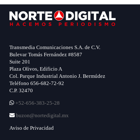
Footer
Transmedia Comunicaciones S.A. de C.V.
Bulevar Tomás Fernández #8587
Suite 201
Plaza Olivos, Edificio A
Col. Parque Industrial Antonio J. Bermúdez
Teléfono 656-682-72-92
C.P. 32470
+52-656-383-25-28
buzon@nortedigital.mx
Aviso de Privacidad