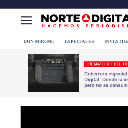
Norte
Más
DON MIRONE
ESPECIALES
INVESTIG
de
que
Ciudad
noticias,
Juárez
hacemos periodismo
CREMATORIO DEL H
Cobertura especial
Digital: Donde la 
pero no se consum