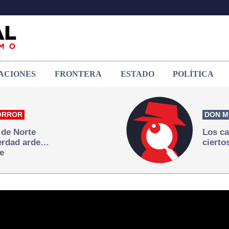
ACIONES
FRONTERA
ESTADO
POLÍTICA
ORROR
DON M
 de Norte
Los ca
verdad arde…
cierto
e