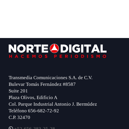
Footer
Transmedia Comunicaciones S.A. de C.V.
Bulevar Tomás Fernández #8587
Suite 201
Plaza Olivos, Edificio A
Col. Parque Industrial Antonio J. Bermúdez
Teléfono 656-682-72-92
C.P. 32470
+52-656-383-25-28