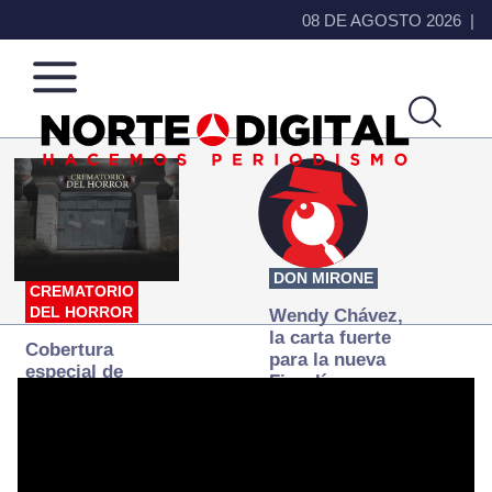
08 DE AGOSTO 2026
Norte
Más
de
que
Ciudad
noticias,
Juárez
hacemos periodismo
DON MIRONE
CREMATORIO
DEL HORROR
Wendy Chávez,
la carta fuerte
Cobertura
para la nueva
especial de
Fiscalía
Norte
autónoma
Digital:
Donde la
verdad
arde… pero