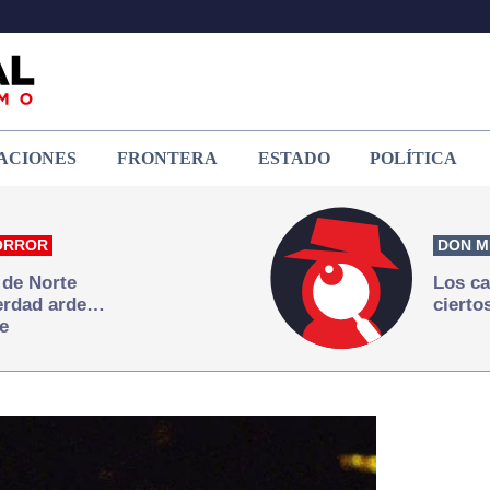
ACIONES
FRONTERA
ESTADO
POLÍTICA
ORROR
DON M
 de Norte
Los ca
verdad arde…
cierto
e