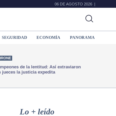
06 DE AGOSTO 2026
SEGURIDAD
ECONOMÍA
PANORAMA
IRONE
mpeones de la lentitud: Así extraviaron
s jueces la justicia expedita
Primary
Sidebar
Lo + leído