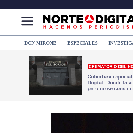
Norte
Más
DON MIRONE
ESPECIALES
INVESTIG
de
que
Ciudad
noticias,
Juárez
hacemos periodismo
CREMATORIO DEL H
Cobertura especial
Digital: Donde la 
pero no se consum