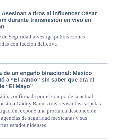
Asesinan a tiros al influencer César
um durante transmisión en vivo en
án
 de Seguridad investiga publicaciones
adas con facción delictiva
a de un engaño binacional: México
tó a “El Jando” sin saber que era el
 de “El Mayo”
ión, confirmada por el equipo de la actual
rnestina Godoy Ramos tras revisar las carpetas
tigación, expone una profunda desconexión
s agencias de seguridad mexicanas y sus
rtes estadounidenses