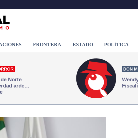
ACIONES
FRONTERA
ESTADO
POLÍTICA
ORROR
DON M
 de Norte
Wendy 
verdad arde…
Fiscal
e