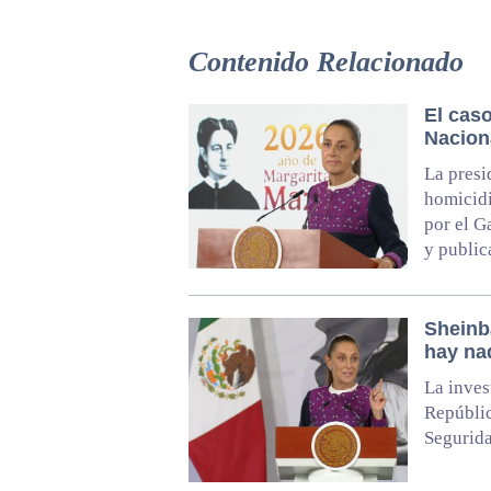
Contenido Relacionado
El cas
Nacion
La presi
homicidi
por el G
y public
Sheinb
hay na
La inves
Repúblic
Segurida