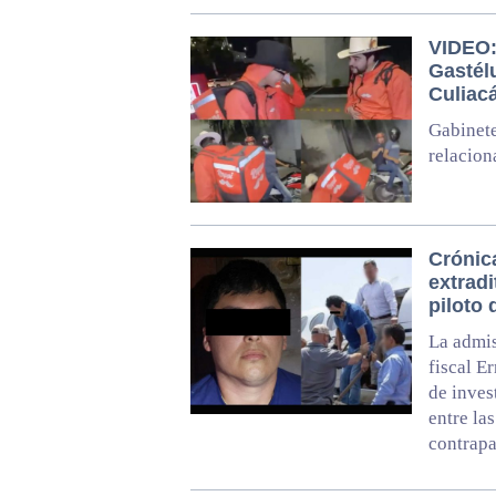
VIDEO: 
Gastél
Culiac
Gabinete
relacion
Crónic
extradi
piloto
La admis
fiscal E
de inves
entre la
contrapa