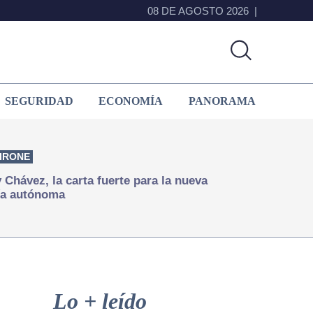
08 DE AGOSTO 2026
SEGURIDAD
ECONOMÍA
PANORAMA
IRONE
Chávez, la carta fuerte para la nueva
ía autónoma
Primary
Sidebar
Lo + leído