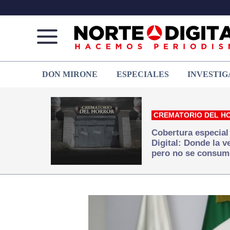
Norte
Más
DON MIRONE
ESPECIALES
INVESTIG
de
que
Ciudad
noticias,
Juárez
hacemos periodismo
CREMATORIO DEL H
Cobertura especial
Digital: Donde la 
pero no se consum