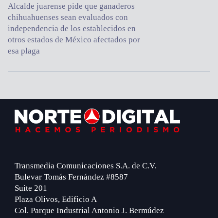
Alcalde juarense pide que ganaderos
chihuahuenses sean evaluados con
independencia de los establecidos en
otros estados de México afectados por
esa plaga
Footer
Transmedia Comunicaciones S.A. de C.V.
Bulevar Tomás Fernández #8587
Suite 201
Plaza Olivos, Edificio A
Col. Parque Industrial Antonio J. Bermúdez