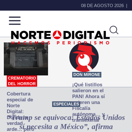
08 DE AGOSTO 2026
Norte
Más
de
que
Ciudad
noticias,
Juárez
hacemos periodismo
DON MIRONE
CREMATORIO
DEL HORROR
¡Qué listillos
salieron en el
Cobertura
PAN! Ahora sí
especial de
quieren una
ESPECIALES
Norte
Fiscalía
Digital:
autónoma… y
“Trump se equivoca: Estados Unidos
Donde la
transexenal
verdad
sí necesita a México”, afirma
arde… pero