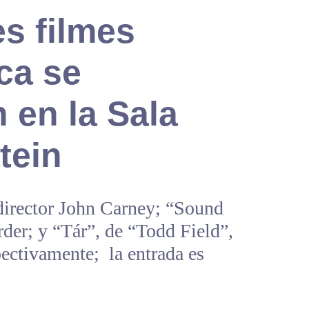
s filmes
ca se
 en la Sala
tein
 director John Carney; “Sound
der; y “Tár”, de “Todd Field”,
pectivamente; la entrada es