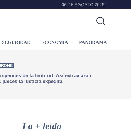
06 DE AGOSTO 2026
SEGURIDAD
ECONOMÍA
PANORAMA
IRONE
mpeones de la lentitud: Así extraviaron
s jueces la justicia expedita
Primary
Sidebar
Lo + leído