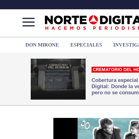
Norte
Más
DON MIRONE
ESPECIALES
INVESTIG
de
que
Ciudad
noticias,
Juárez
hacemos periodismo
CREMATORIO DEL H
Cobertura especial
Digital: Donde la 
pero no se consum