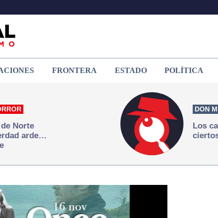
ACIONES
FRONTERA
ESTADO
POLÍTICA
ORROR
DON M
 de Norte
Los ca
verdad arde…
cierto
e