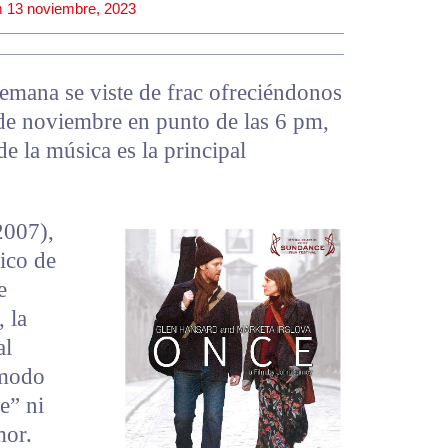
m
13 noviembre, 2023
semana se viste de frac ofreciéndonos
de noviembre en punto de las 6 pm,
de la música es la principal
2007),
ico de
e
 la
al
 modo
e” ni
mor.