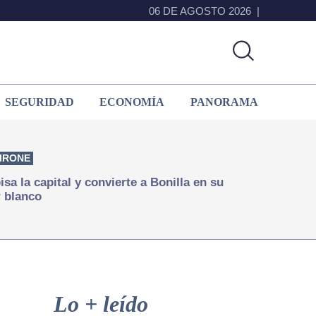
06 DE AGOSTO 2026
SEGURIDAD
ECONOMÍA
PANORAMA
IRONE
isa la capital y convierte a Bonilla en su
 blanco
Primary
Sidebar
Lo + leído