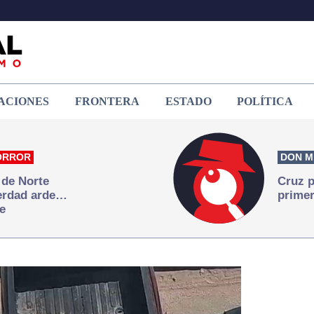
ACIONES
FRONTERA
ESTADO
POLÍTICA
ORROR
DON M
 de Norte
Cruz p
verdad arde…
primer
e