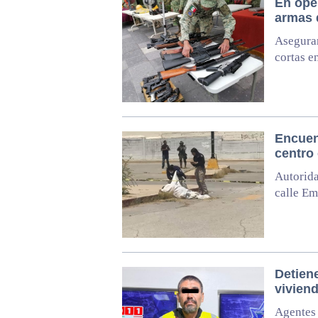
En oper
armas 
Asegura
cortas e
Encuen
centro
Autorida
calle Em
Detien
vivien
Agentes 