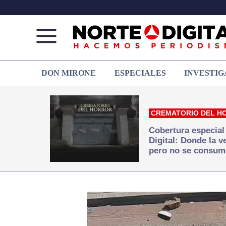
Norte
Más
DON MIRONE
ESPECIALES
INVESTIG
de
que
Ciudad
noticias,
Juárez
hacemos periodismo
CREMATORIO DEL H
Cobertura especial
Digital: Donde la 
pero no se consum