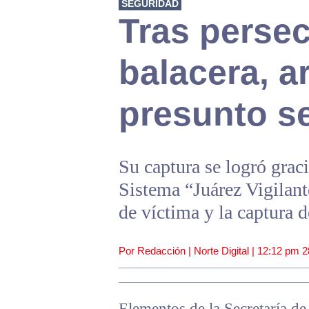
SEGURIDAD
Tras perse
balacera, a
presunto s
Su captura se logró grac
Sistema “Juárez Vigilante
de víctima y la captura 
Por Redacción | Norte Digital |
12:12 pm
2
Elementos de la Secretaría d