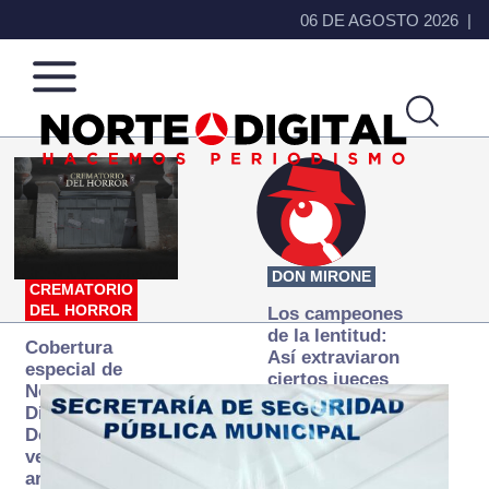
06 DE AGOSTO 2026
Norte
Más
de
que
Ciudad
noticias,
Juárez
hacemos periodismo
DON MIRONE
CREMATORIO
DEL HORROR
Los campeones
de la lentitud:
Cobertura
Así extraviaron
especial de
ciertos jueces
Norte
la justicia
Digital:
expedita
Donde la
verdad
arde… pero