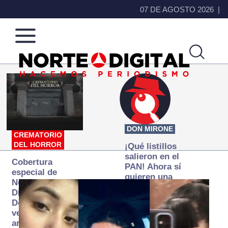
07 DE AGOSTO 2026
Norte
Más
de
que
Ciudad
noticias,
Juárez
hacemos periodismo
DON MIRONE
CREMATORIO
DEL HORROR
¡Qué listillos
salieron en el
Cobertura
PAN! Ahora sí
especial de
quieren una
Norte
Fiscalía
Digital:
autónoma… y
Donde la
transexenal
verdad
arde… pero