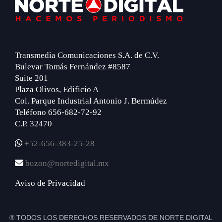
Footer
Transmedia Comunicaciones S.A. de C.V.
Bulevar Tomás Fernández #8587
Suite 201
Plaza Olivos, Edificio A
Col. Parque Industrial Antonio J. Bermúdez
Teléfono 656-682-72-92
C.P. 32470
+52-656-383-25-28
buzon@nortedigital.mx
Aviso de Privacidad
® TODOS LOS DERECHOS RESERVADOS DE NORTE DIGITAL