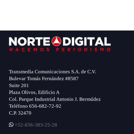
Footer
Transmedia Comunicaciones S.A. de C.V.
Bulevar Tomás Fernández #8587
Suite 201
Plaza Olivos, Edificio A
Col. Parque Industrial Antonio J. Bermúdez
Teléfono 656-682-72-92
C.P. 32470
+52-656-383-25-28