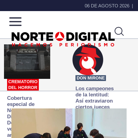
06 DE AGOSTO 2026
Norte
Más
de
que
Ciudad
noticias,
Juárez
hacemos periodismo
DON MIRONE
CREMATORIO
DEL HORROR
Los campeones
de la lentitud:
Cobertura
Así extraviaron
especial de
ciertos jueces
Norte
la justicia
Digital:
expedita
Donde la
verdad
arde… pero