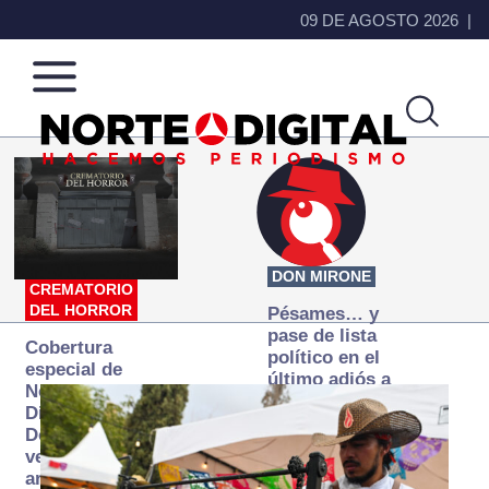
09 DE AGOSTO 2026
Norte
Más
de
que
Ciudad
noticias,
Juárez
hacemos periodismo
DON MIRONE
CREMATORIO
DEL HORROR
Pésames… y
pase de lista
Cobertura
político en el
especial de
último adiós a
Norte
Papá Grande
Digital:
Donde la
verdad
arde… pero