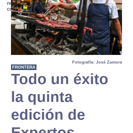
no se
consume
Fotografía: José Zamora
FRONTERA
Todo un éxito
la quinta
edición de
Expertos