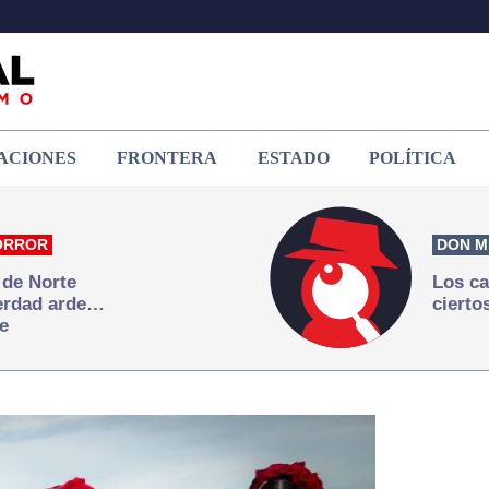
ACIONES
FRONTERA
ESTADO
POLÍTICA
ORROR
DON M
 de Norte
Los ca
verdad arde…
cierto
e