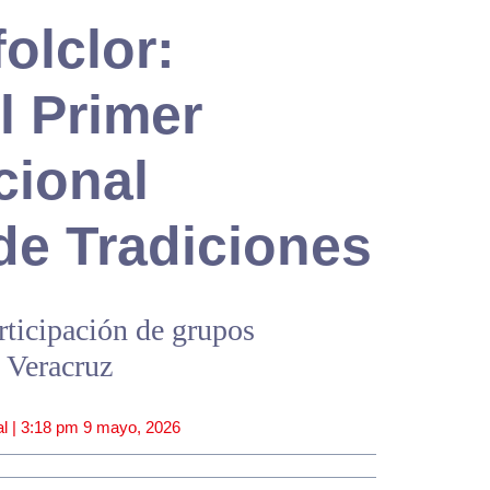
olclor:
el Primer
cional
de Tradiciones
rticipación de grupos
 Veracruz
l |
3:18 pm
9 mayo, 2026