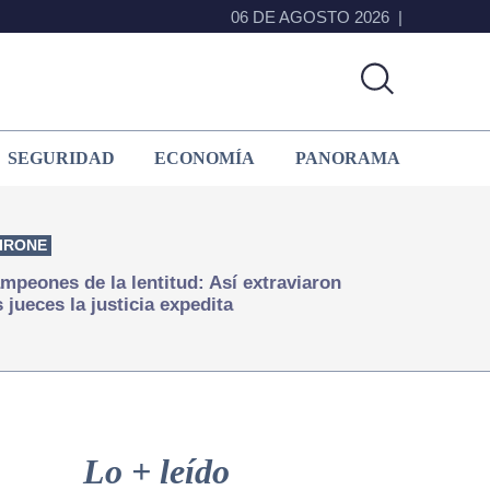
06 DE AGOSTO 2026
SEGURIDAD
ECONOMÍA
PANORAMA
IRONE
mpeones de la lentitud: Así extraviaron
s jueces la justicia expedita
Primary
Sidebar
Lo + leído