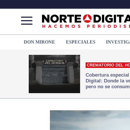
Norte
Más
DON MIRONE
ESPECIALES
INVESTIG
de
que
Ciudad
noticias,
Juárez
hacemos periodismo
CREMATORIO DEL H
Cobertura especial
Digital: Donde la 
pero no se consum