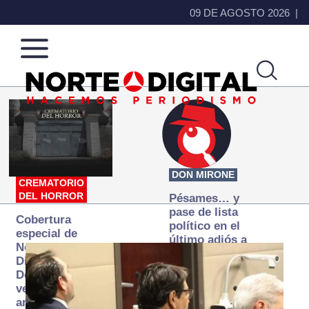
09 DE AGOSTO 2026
Norte
Más
de
que
Ciudad
noticias,
Juárez
hacemos periodismo
DON MIRONE
CREMATORIO
DEL HORROR
Pésames… y
pase de lista
Cobertura
político en el
especial de
último adiós a
Norte
Papá Grande
Digital:
Donde la
verdad
arde… pero